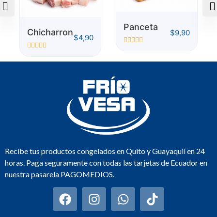
Panceta
Chicharron
$
9,90
$
4,90
Valorado
Valorado
con
con
0
0
de
de
5
5
Recibe tus productos congelados en Quito y Guayaquil en 24
horas. Paga seguramente con todas las tarjetas de Ecuador en
nuestra pasarela PAGOMEDIOS.