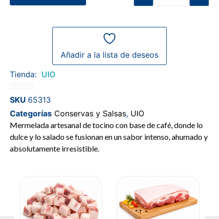
Añadir a la lista de deseos
Tienda:
UIO
0
SKU
65313
de
Categorías
Conservas y Salsas
,
UIO
5
Mermelada artesanal de tocino con base de café, donde lo
dulce y lo salado se fusionan en un sabor intenso, ahumado y
absolutamente irresistible.