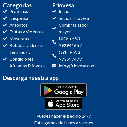
Categorías
Friovesa
Proteínas
Inicio
Despensa
Socios Friovesa
Antojitos
Compras al por
Frutas y Verduras
mayor
Mascotas
UIO: +593
Bebidas y Licores
992941657
Términos y
GYE: +593
Condiciones
993597479
Afiliados Friovesa
info@friovesa.com
Descarga nuestra app
Puedes hacer el pedido 24/7
Entregamos de Lunes a viernes