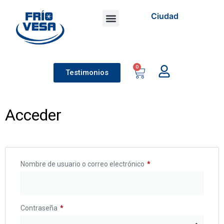
Ciudad
Socios Friovesa
Compra al por mayor
Tus favoritos
0
Testimonios
Acceder
Nombre de usuario o correo electrónico
*
Contraseña
*