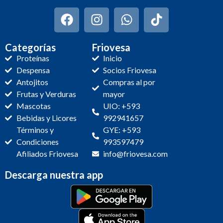
Categorías
Friovesa
Proteínas
Inicio
Despensa
Socios Friovesa
Antojitos
Compras al por
Frutas y Verduras
mayor
Mascotas
UIO: +593
Bebidas y Licores
992941657
Términos y
GYE: +593
Condiciones
993597479
Afiliados Friovesa
info@friovesa.com
Descarga nuestra app