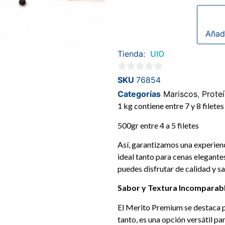
Añadi
Tienda:
UIO
0
SKU
76854
de
Categorías
Mariscos
,
Prote
5
1 kg contiene entre 7 y 8 filetes
500gr entre 4 a 5 filetes
Así, garantizamos una experien
ideal tanto para cenas elegant
puedes disfrutar de calidad y 
Sabor y Textura Incomparab
El Merito Premium se destaca po
tanto, es una opción versátil pa