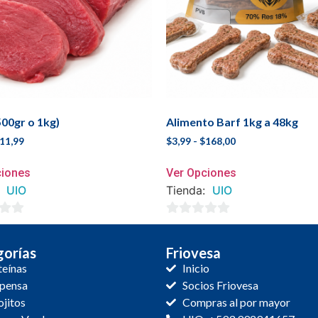
500gr o 1kg)
Alimento Barf 1kg a 48kg
11,99
$
3,99
-
$
168,00
ciones
Ver Opciones
:
UIO
Tienda:
UIO
0
de
orías
Friovesa
5
teínas
Inicio
pensa
Socios Friovesa
jitos
Compras al por mayor