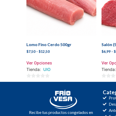
Lomo Fino Cerdo 500gr
Salón (
$
7,50
-
$
12,50
$
6,99
-
$
Ver Opciones
Ver Op
Tienda:
UIO
Tienda
0
0
de
de
Categ
5
5
Pro
Des
Anto
Recibe tus productos congelados en