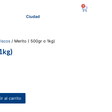
0
Ciudad
iscos
/ Merito ( 500gr o 1kg)
1kg)
r al carrito