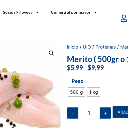
Socios Friovesa
Compra al por mayor
Inicio
/
UIO
/
Proteínas
/
Mar
Merito ( 500gr o 
$
5,99
-
$
9,99
Peso
500 g
1 kg
-
+
Añadi