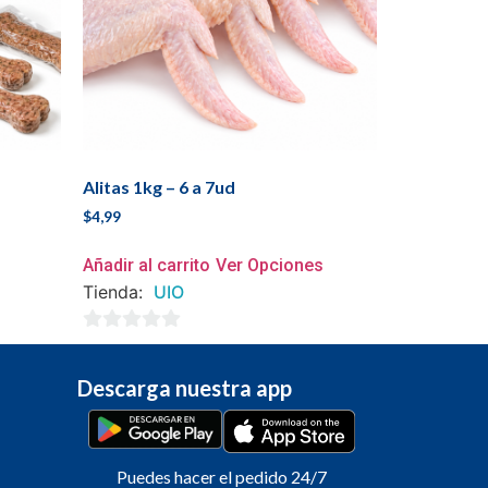
Alitas 1kg – 6 a 7ud
$
4,99
Añadir al carrito
Ver Opciones
Tienda:
UIO
0
de
Descarga nuestra app
5
Puedes hacer el pedido 24/7