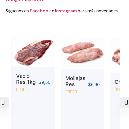
Síguenos en
Facebook
e
Instagram
para más novedades.
Vacío
Mollejas
Res 1kg
Chich
$
9,50
Res
$
6,90
Valorado
Valorado
Valorado
con
con
con
0
0
0
de
de
de
5
5
5