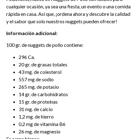
cualquier ocasión, ya sea una fiesta, un evento o una comida
rápida en casa. Así que, ¡ordena ahora y descubre la calidad
y el sabor que solo nuestros nuggets pueden ofrecer!
Información adicional:
100 gr. de nuggets de pollo contiene:
296 Ca.
20 gr. de grasas totales
43 mg. de colesterol
557 mg de sodio
265 mg. de potasio
14 gr. de carbohidratos
15 gr. de proteínas
31 mg. de calcio
1,2 mg. de hierro
0,2 mg de vitamina B6
26 mg. de magnesio
Es carne blanca.