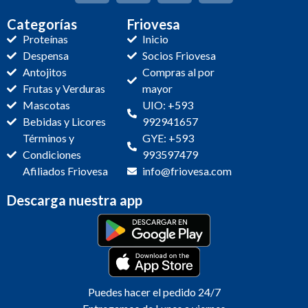
Categorías
Friovesa
Proteínas
Inicio
Despensa
Socios Friovesa
Antojitos
Compras al por
Frutas y Verduras
mayor
Mascotas
UIO: +593
Bebidas y Licores
992941657
Términos y
GYE: +593
Condiciones
993597479
Afiliados Friovesa
info@friovesa.com
Descarga nuestra app
Puedes hacer el pedido 24/7