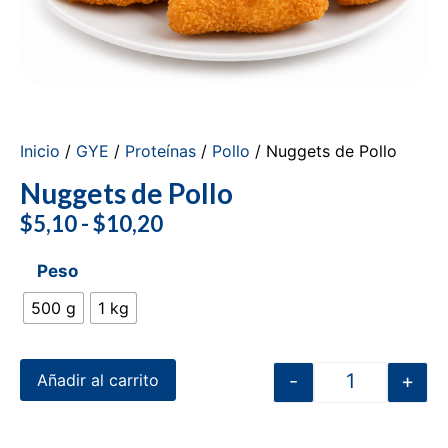
Inicio
/
GYE
/
Proteínas
/
Pollo
/ Nuggets de Pollo
Nuggets de Pollo
$
5,10
-
$
10,20
Peso
500 g
1 kg
-
+
Añadir al carrito