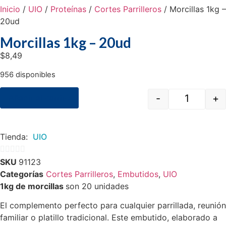
Inicio
/
UIO
/
Proteínas
/
Cortes Parrilleros
/ Morcillas 1kg –
20ud
Morcillas 1kg – 20ud
$
8,49
956 disponibles
-
+
Añadir al carrito
Tienda:
UIO
SKU
91123
0
Categorías
Cortes Parrilleros
,
Embutidos
,
UIO
de
1kg de morcillas
son 20 unidades
5
El complemento perfecto para cualquier parrillada, reunión
familiar o platillo tradicional. Este embutido, elaborado a