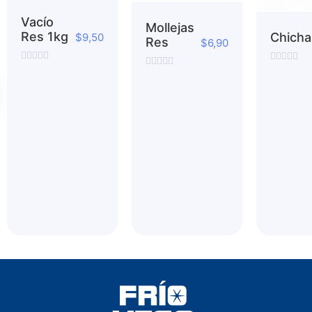
Vacío
Mollejas
Res 1kg
Chicha
$
9,50
Res
$
6,90
Valorado
Valorado
Valorado
con
con
con
0
0
0
de
de
de
5
5
5