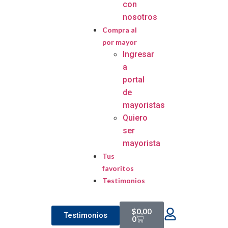
con
nosotros
Compra al
por mayor
Ingresar
a
portal
de
mayoristas
Quiero
ser
mayorista
Tus
favoritos
Testimonios
$
0,00
Testimonios
0