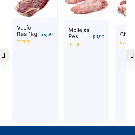
Vacío
Mollejas
Res 1kg
Chich
$
9,50
Res
$
6,90
Valorado
Valorado
Valorado
con
con
con
0
0
0
de
de
de
5
5
5