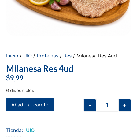
Inicio
/
UIO
/
Proteínas
/
Res
/ Milanesa Res 4ud
Milanesa Res 4ud
$
9,99
6 disponibles
-
+
Añadir al carrito
Tienda:
UIO