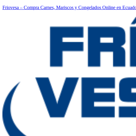
Friovesa – Compra Carnes, Mariscos y Congelados Online en Ecuad