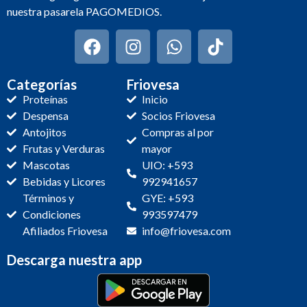
nuestra pasarela PAGOMEDIOS.
Categorías
Friovesa
Proteínas
Inicio
Despensa
Socios Friovesa
Antojitos
Compras al por
Frutas y Verduras
mayor
Mascotas
UIO: +593
Bebidas y Licores
992941657
Términos y
GYE: +593
Condiciones
993597479
Afiliados Friovesa
info@friovesa.com
Descarga nuestra app