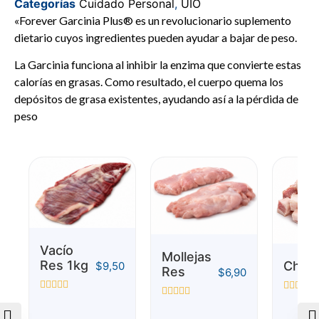
Categorías
Cuidado Personal
,
UIO
5
«Forever Garcinia Plus® es un revolucionario suplemento
dietario cuyos ingredientes pueden ayudar a bajar de peso.
La Garcinia funciona al inhibir la enzima que convierte estas
calorías en grasas. Como resultado, el cuerpo quema los
depósitos de grasa existentes, ayudando así a la pérdida de
peso
Vacío
Mollejas
Res 1kg
Chich
$
9,50
Res
$
6,90
Valorado
Valorado
Valorado
con
con
con