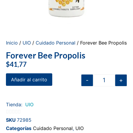
Inicio
/
UIO
/
Cuidado Personal
/ Forever Bee Propolis
Forever Bee Propolis
$
41,77
-
+
Añadir al carrito
Tienda:
UIO
0
SKU
72985
de
Categorías
Cuidado Personal
,
UIO