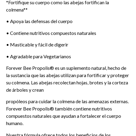
5
*Fortifique su cuerpo como las abejas fortifican la
colmena**
• Apoya las defensas del cuerpo
• Contiene nutritivos compuestos naturales
• Masticable y fácil de digerir
• Agradable para Vegetarianos
Forever Bee Propolis® es un suplemento natural, hecho de
la sustancia que las abejas utilizan para fortificar y proteger
su colmena. Las abejas recolectan hojas, brotes y la corteza
de árboles y crean
propóleos para cuidar la colmena de las amenazas externas.
Forever Bee Propolis® también contiene nutritivos
compuestos naturales que ayudan a fortalecer el cuerpo
humano.
Nuestra fórmula ofrece todos los beneficios de los