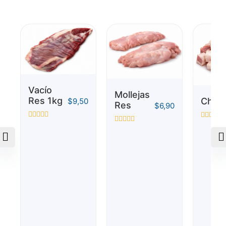
Vacío
Mollejas
Res 1kg
Chich
$
9,50
Res
$
6,90
Valorado
Valorado
Valorado
con
con
con
0
0
0
de
de
de
5
5
5