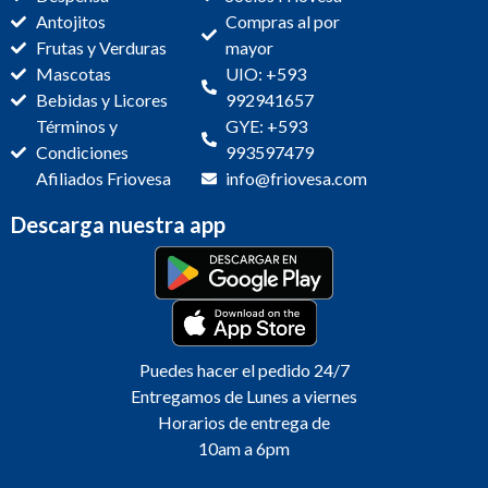
Antojitos
Compras al por
Frutas y Verduras
mayor
Mascotas
UIO: +593
Bebidas y Licores
992941657
Términos y
GYE: +593
Condiciones
993597479
Afiliados Friovesa
info@friovesa.com
Descarga nuestra app
Puedes hacer el pedido 24/7
Entregamos de Lunes a viernes
Horarios de entrega de
10am a 6pm