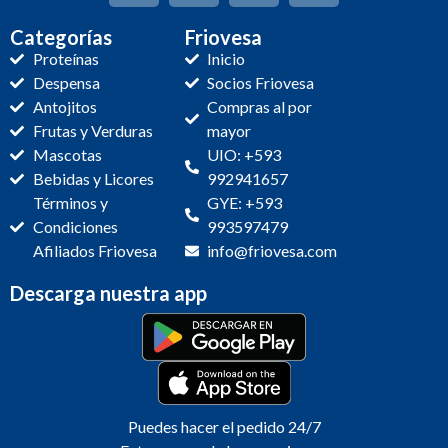
Categorías
Friovesa
Proteínas
Inicio
Despensa
Socios Friovesa
Antojitos
Compras al por
Frutas y Verduras
mayor
Mascotas
UIO: +593
Bebidas y Licores
992941657
Términos y
GYE: +593
Condiciones
993597479
Afiliados Friovesa
info@friovesa.com
Descarga nuestra app
Puedes hacer el pedido 24/7