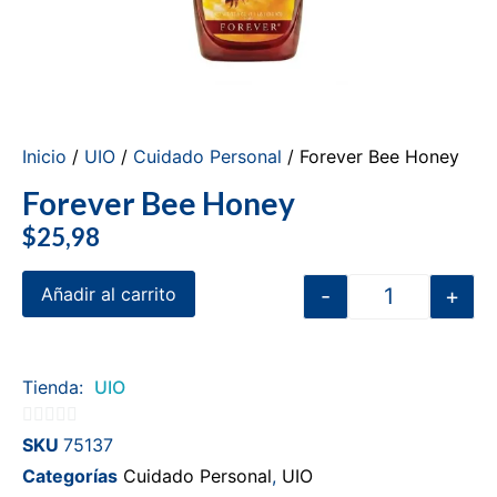
Inicio
/
UIO
/
Cuidado Personal
/ Forever Bee Honey
Forever Bee Honey
$
25,98
-
+
Añadir al carrito
Tienda:
UIO
0
SKU
75137
de
Categorías
Cuidado Personal
,
UIO
5