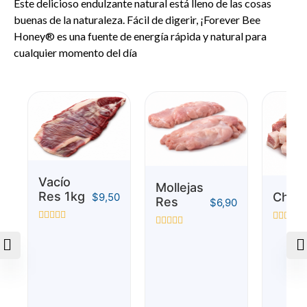
Este delicioso endulzante natural está lleno de las cosas
buenas de la naturaleza. Fácil de digerir, ¡Forever Bee
Honey® es una fuente de energía rápida y natural para
cualquier momento del día
Vacío
Mollejas
Res 1kg
Chich
$
9,50
Res
$
6,90
Valorado
Valorado
Valorado
con
con
con
0
0
0
de
de
de
5
5
5