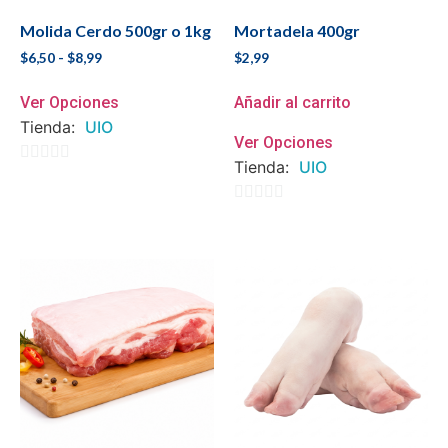
Molida Cerdo 500gr o 1kg
Mortadela 400gr
$
6,50
-
$
8,99
$
2,99
Ver Opciones
Añadir al carrito
Tienda:
UIO
Ver Opciones
Tienda:
UIO
0
de
0
5
de
5