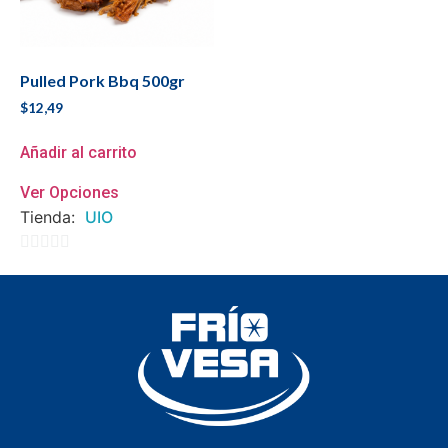
Pulled Pork Bbq 500gr
$
12,49
Añadir al carrito
Ver Opciones
Tienda:
UIO
0
de
5