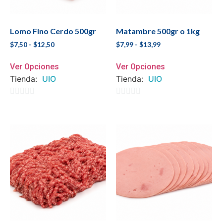
Lomo Fino Cerdo 500gr
Matambre 500gr o 1kg
$
7,50
-
$
12,50
$
7,99
-
$
13,99
Ver Opciones
Ver Opciones
Tienda:
UIO
Tienda:
UIO
0
0
de
de
5
5