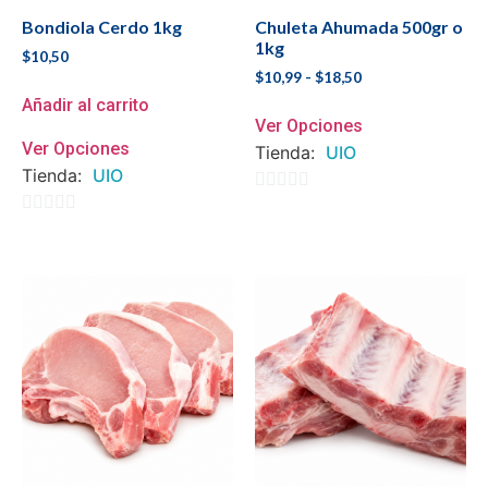
Bondiola Cerdo 1kg
Chuleta Ahumada 500gr o
1kg
$
10,50
$
10,99
-
$
18,50
Añadir al carrito
Ver Opciones
Ver Opciones
Tienda:
UIO
Tienda:
UIO
0
0
de
de
5
5