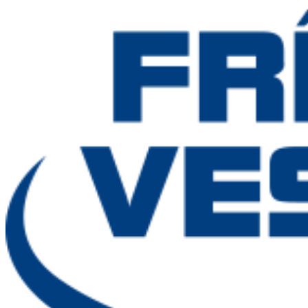
Ir
al
contenido