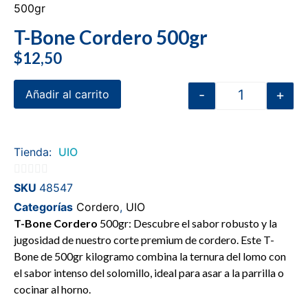
500gr
T-Bone Cordero 500gr
$
12,50
-
+
Añadir al carrito
Tienda:
UIO
0
SKU
48547
de
Categorías
Cordero
,
UIO
5
T-Bone Cordero
500gr: Descubre el sabor robusto y la
jugosidad de nuestro corte premium de cordero. Este T-
Bone de 500gr kilogramo combina la ternura del lomo con
el sabor intenso del solomillo, ideal para asar a la parrilla o
cocinar al horno.