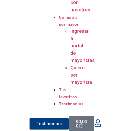
con
nosotros
Compra al
por mayor
Ingresar
a
portal
de
mayoristas
Quiero
ser
mayorista
Tus
favoritos
Testimonios
$
0,00
Testimonios
0