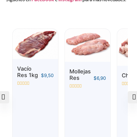
Vacío
Mollejas
Res 1kg
Chich
$
9,50
Res
$
6,90
Valorado
Valorado
Valorado
con
con
con
0
0
0
de
de
de
5
5
5