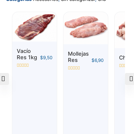
5
Vacío
Mollejas
Res 1kg
Chich
$
9,50
Res
$
6,90
Valorado
Valorado
Valorado
con
con
con
0
0
0
de
de
de
5
5
5