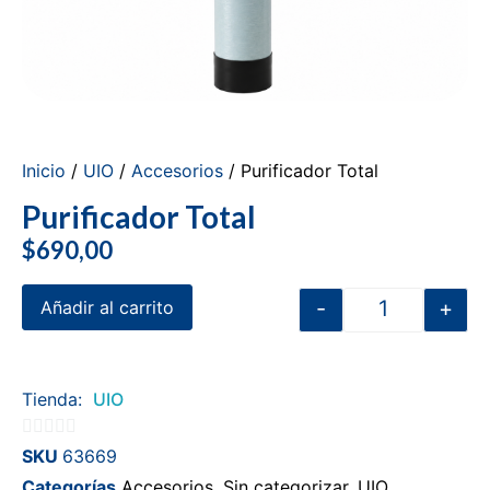
Inicio
/
UIO
/
Accesorios
/ Purificador Total
Purificador Total
$
690,00
-
+
Añadir al carrito
Tienda:
UIO
0
SKU
63669
de
Categorías
Accesorios
,
Sin categorizar
,
UIO