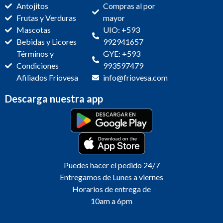
Antojitos
Compras al por
Frutas y Verduras
mayor
Mascotas
UIO: +593
Bebidas y Licores
992941657
Términos y
GYE: +593
Condiciones
993597479
Afiliados Friovesa
info@friovesa.com
Descarga nuestra app
Puedes hacer el pedido 24/7
Entregamos de Lunes a viernes
Horarios de entrega de
10am a 6pm