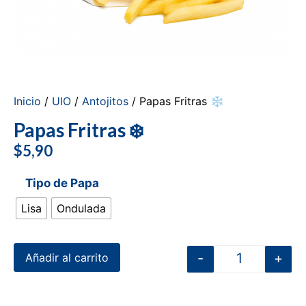
Inicio
/
UIO
/
Antojitos
/ Papas Fritras ❄️
Papas Fritras ❄️
$
5,90
Tipo de Papa
Lisa
Ondulada
-
+
Añadir al carrito