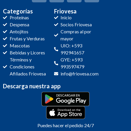
Categorías
Friovesa
Proteínas
Inicio
Despensa
Socios Friovesa
Antojitos
Compras al por
Frutas y Verduras
mayor
Mascotas
UIO: +593
Bebidas y Licores
992941657
Términos y
GYE: +593
Condiciones
993597479
Afiliados Friovesa
info@friovesa.com
Descarga nuestra app
Puedes hacer el pedido 24/7