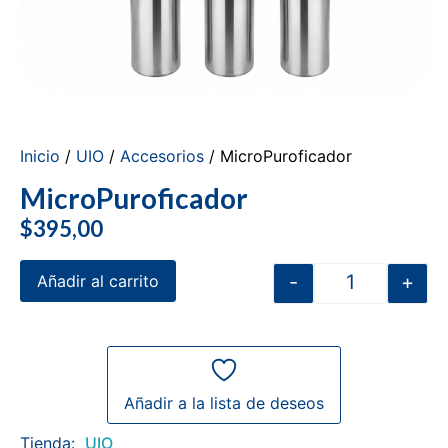
Inicio
/
UIO
/
Accesorios
/ MicroPuroficador
MicroPuroficador
$
395,00
-
+
Añadir al carrito
Añadir a la lista de deseos
Tienda:
UIO