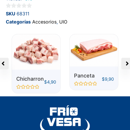
0
SKU
68311
de
Categorías
Accesorios
,
UIO
5
Panceta
Chicharron
$
9,90
$
4,90
Valorado
Valorado
con
con
0
0
de
de
5
5