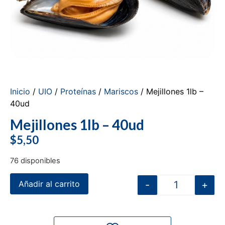
Inicio
/
UIO
/
Proteínas
/
Mariscos
/ Mejillones 1lb –
40ud
Mejillones 1lb – 40ud
$
5,50
76 disponibles
-
+
Añadir al carrito