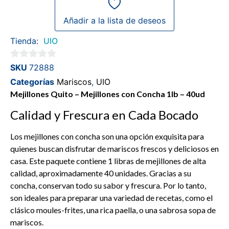
Añadir a la lista de deseos
Tienda:
UIO
0
SKU
72888
de
Categorías
Mariscos
,
UIO
5
Mejillones Quito – Mejillones con Concha 1lb – 40ud
Calidad y Frescura en Cada Bocado
Los mejillones con concha son una opción exquisita para
quienes buscan disfrutar de mariscos frescos y deliciosos en
casa. Este paquete contiene 1 libras de mejillones de alta
calidad, aproximadamente 40 unidades. Gracias a su
concha, conservan todo su sabor y frescura. Por lo tanto,
son ideales para preparar una variedad de recetas, como el
clásico moules-frites, una rica paella, o una sabrosa sopa de
mariscos.