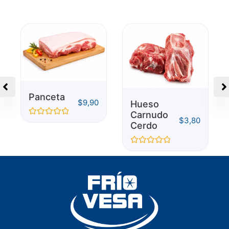
Panceta
$
9,90
Hueso
Carnudo
$
3,80
Valorado
Cerdo
con
0
de
Valorado
5
con
0
de
5