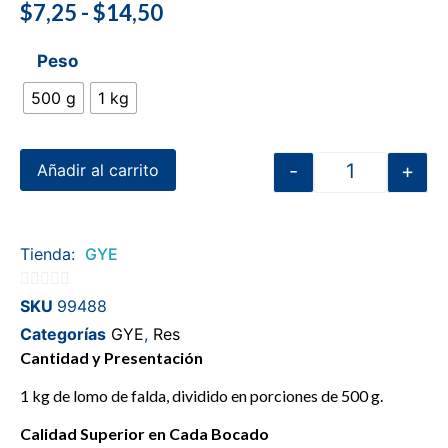
$
7,25
-
$
14,50
Peso
500 g
1 kg
-
+
Añadir al carrito
Tienda:
GYE
0
SKU
99488
de
Categorías
GYE
,
Res
5
Cantidad y Presentación
1 kg de lomo de falda, dividido en porciones de 500 g.
Calidad Superior en Cada Bocado