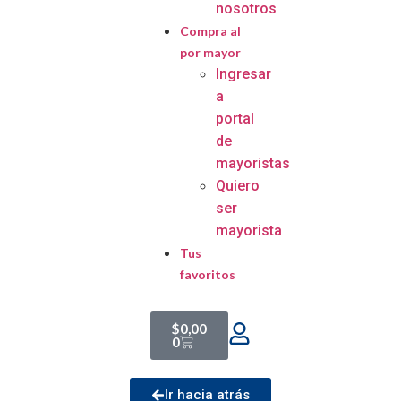
nosotros
Compra al
por mayor
Ingresar
a
portal
de
mayoristas
Quiero
ser
mayorista
Tus
favoritos
$
0,00
0
Ir hacia atrás