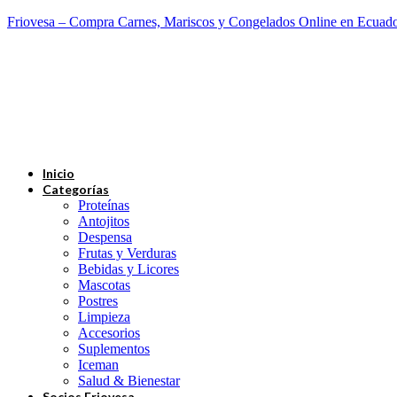
Friovesa – Compra Carnes, Mariscos y Congelados Online en Ecuad
Inicio
Categorías
Proteínas
Antojitos
Despensa
Frutas y Verduras
Bebidas y Licores
Mascotas
Postres
Limpieza
Accesorios
Suplementos
Iceman
Salud & Bienestar
Socios Friovesa