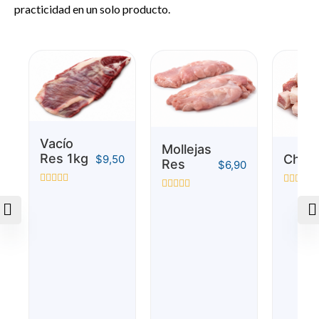
practicidad en un solo producto.
Vacío
Mollejas
Res 1kg
Chich
$
9,50
Res
$
6,90
Valorado
Valorado
Valorado
con
con
con
0
0
0
de
de
de
5
5
5