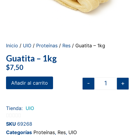
Inicio
/
UIO
/
Proteínas
/
Res
/ Guatita – 1kg
Guatita – 1kg
$
7,50
-
+
Añadir al carrito
Tienda:
UIO
0
SKU
69268
de
Categorías
Proteínas
,
Res
,
UIO