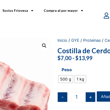
Socios Friovesa
Compra al por mayor
Inicio
/
GYE
/
Proteínas
/
Ce
Costilla de Cerd
$
7,00
-
$
13,99
Peso
500 g
1 kg
-
+
Añadi