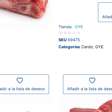
Añadi
Tienda:
GYE
0
SKU
69475
de
Categorías
Cerdo
,
GYE
5
adir a la lista de deseos
Añadir a la lista de des