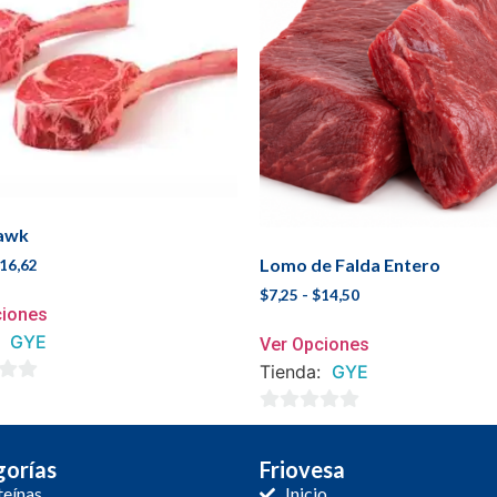
awk
Lomo de Falda Entero
16,62
$
7,25
-
$
14,50
ciones
:
GYE
Ver Opciones
Tienda:
GYE
0
de
orías
Friovesa
5
teínas
Inicio