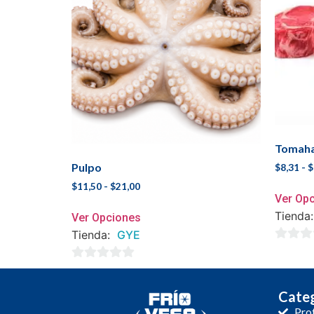
Tomah
Pulpo
$
8,31
-
$
$
11,50
-
$
21,00
Ver Op
Tienda
Ver Opciones
Tienda:
GYE
0
de
0
5
de
Categ
5
Pro