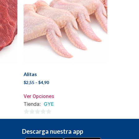
Alitas
$
2,55
-
$
4,90
Ver Opciones
Tienda:
GYE
0
de
Descarga nuestra app
5