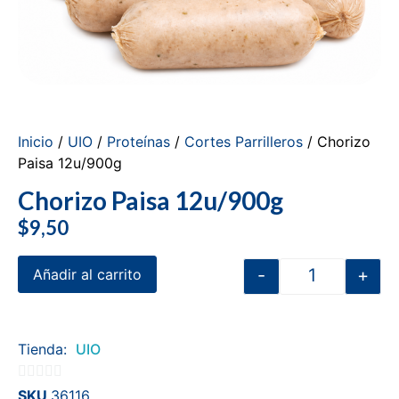
Inicio
/
UIO
/
Proteínas
/
Cortes Parrilleros
/ Chorizo
Paisa 12u/900g
Chorizo Paisa 12u/900g
$
9,50
-
+
Añadir al carrito
Tienda:
UIO
0
SKU
36116