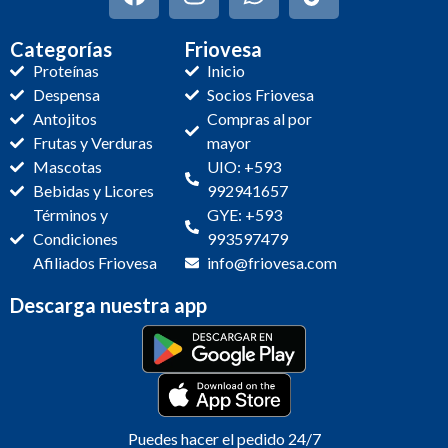
Categorías
Friovesa
Proteínas
Inicio
Despensa
Socios Friovesa
Antojitos
Compras al por
Frutas y Verduras
mayor
Mascotas
UIO: +593
Bebidas y Licores
992941657
Términos y
GYE: +593
Condiciones
993597479
Afiliados Friovesa
info@friovesa.com
Descarga nuestra app
Puedes hacer el pedido 24/7