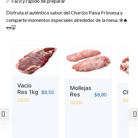
✅ Fácil y rápido de preparar
Disfruta el auténtico sabor del Chorizo Paisa Friovesa y
comparte momentos especiales alrededor de la mesa. ❄️🔥
🌭🐷
Vacío
Mollejas
Res 1kg
Chich
$
9,50
Res
$
6,90
Valorado
Valorado
Valorado
con
con
con
0
0
0
de
de
de
5
5
5