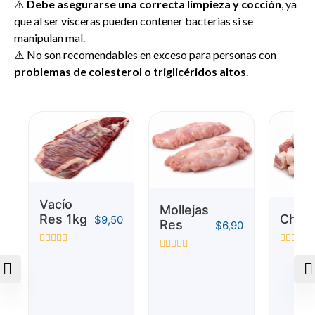
⚠️
Debe asegurarse una correcta limpieza y cocción
, ya
que al ser vísceras pueden contener bacterias si se
manipulan mal.
⚠️ No son recomendables en exceso para personas con
problemas de colesterol o triglicéridos altos
.
Vacío
Mollejas
Res 1kg
Chich
$
9,50
Res
$
6,90
Valorado
Valorado
Valorado
con
con
con
0
0
0
de
de
de
5
5
5