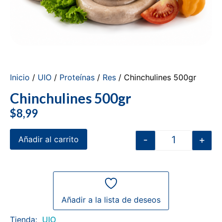
Inicio
/
UIO
/
Proteínas
/
Res
/ Chinchulines 500gr
Chinchulines 500gr
$
8,99
-
+
Añadir al carrito
Añadir a la lista de deseos
Tienda:
UIO