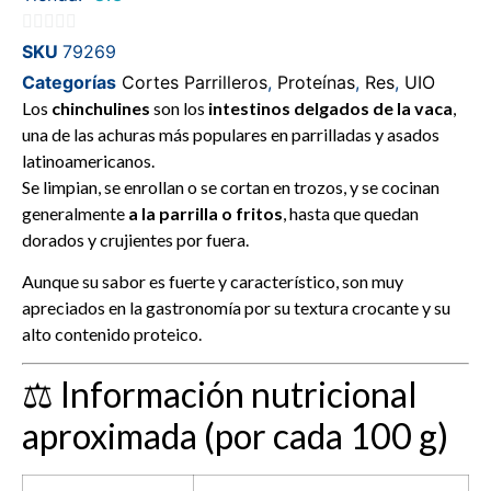
0
SKU
79269
de
Categorías
Cortes Parrilleros
,
Proteínas
,
Res
,
UIO
5
Los
chinchulines
son los
intestinos delgados de la vaca
,
una de las achuras más populares en parrilladas y asados
latinoamericanos.
Se limpian, se enrollan o se cortan en trozos, y se cocinan
generalmente
a la parrilla o fritos
, hasta que quedan
dorados y crujientes por fuera.
Aunque su sabor es fuerte y característico, son muy
apreciados en la gastronomía por su textura crocante y su
alto contenido proteico.
⚖️ Información nutricional
aproximada (por cada 100 g)