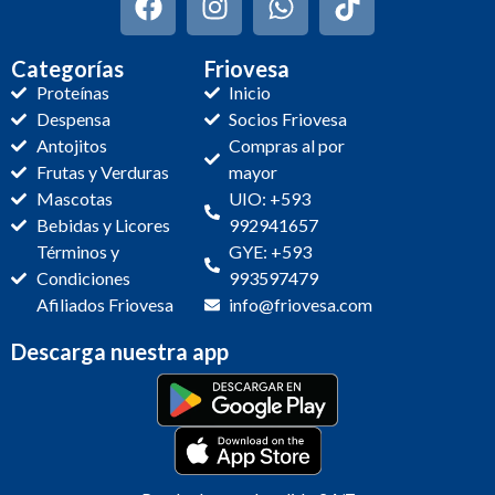
Categorías
Friovesa
Proteínas
Inicio
Despensa
Socios Friovesa
Antojitos
Compras al por
Frutas y Verduras
mayor
Mascotas
UIO: +593
Bebidas y Licores
992941657
Términos y
GYE: +593
Condiciones
993597479
Afiliados Friovesa
info@friovesa.com
Descarga nuestra app