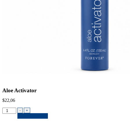
Aloe Activator
$
22,06
-
+
Añadir al carrito