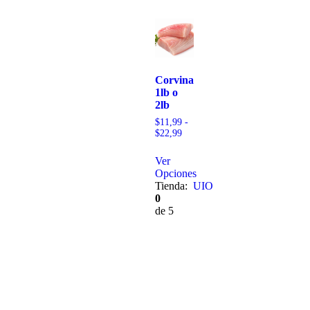
Corvina
1lb o
2lb
$
11,99
-
$
22,99
Ver
Opciones
Tienda:
UIO
0
de 5