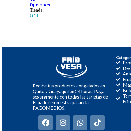
Opciones
Tienda:
GYE
0
de
5
Categor
Pro
Des
Anto
Frut
Mas
Recibe tus productos congelados en
Bebi
Quito y Guayaquil en 24 horas. Paga
Térm
seguramente con todas las tarjetas de
Fri
Ecuador en nuestra pasarela
PAGOMEDIOS.