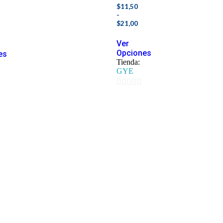
$
11,50
-
$
21,00
Ver
Opciones
es
Tienda:
GYE
0
de
5