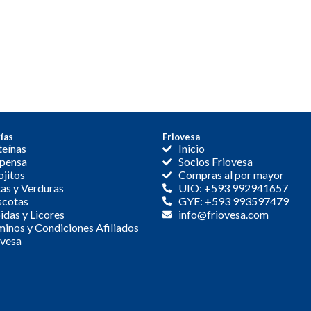
ías
Friovesa
teínas
Inicio
pensa
Socios Friovesa
jitos
Compras al por mayor
as y Verduras
UIO: +593 992941657
cotas
GYE: +593 993597479
das y Licores
info@friovesa.com
inos y Condiciones Afiliados
ovesa