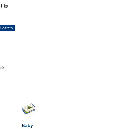
1 kg
l carrito
lo
Baby