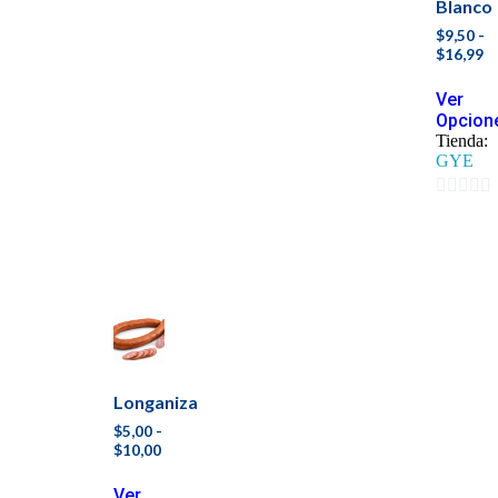
Blanco
$
9,50
-
$
16,99
Ver
Opcion
Tienda:
GYE
0
de
5
Longaniza
$
5,00
-
$
10,00
Ver