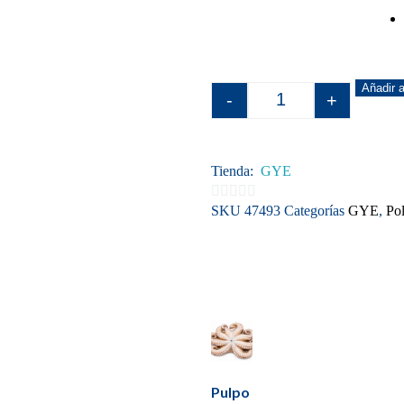
Añadir a
-
+
Tienda:
GYE
SKU
47493
Categorías
GYE
,
Pol
0
de
5
Pulpo