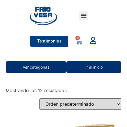
Socios Friovesa
Compra al por mayor
Tus favoritos
0
Testimonios
Ver categorías
Ir al inicio
Mostrando los 12 resultados