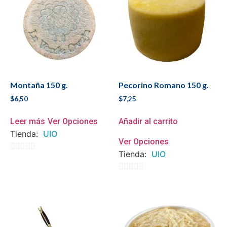
Montaña 150 g.
Pecorino Romano 150 g.
$
6,50
$
7,25
Leer más
Ver Opciones
Añadir al carrito
Tienda:
UIO
Ver Opciones
Tienda:
UIO
0
de
0
5
de
5