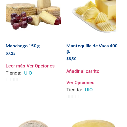
Manchego 150 g.
Mantequilla de Vaca 400
g.
$
7,25
$
8,50
Leer más
Ver Opciones
Añadir al carrito
Tienda:
UIO
Ver Opciones
0
Tienda:
UIO
de
5
0
de
5