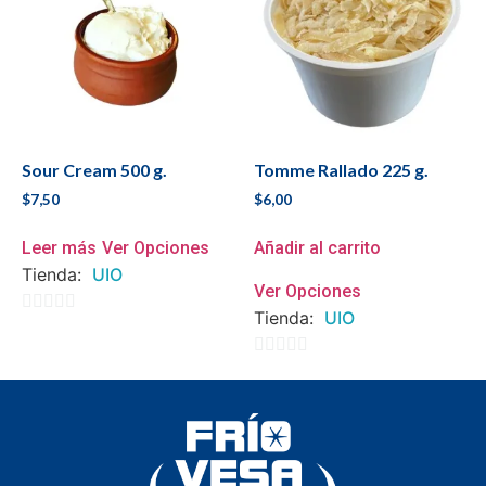
Sour Cream 500 g.
Tomme Rallado 225 g.
$
7,50
$
6,00
Leer más
Ver Opciones
Añadir al carrito
Tienda:
UIO
Ver Opciones
Tienda:
UIO
0
de
0
5
de
5