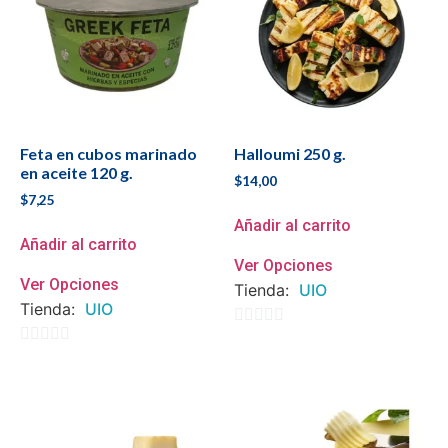
Feta en cubos marinado
Halloumi 250 g.
en aceite 120 g.
$
14,00
$
7,25
Añadir al carrito
Añadir al carrito
Ver Opciones
Ver Opciones
Tienda:
UIO
Tienda:
UIO
0
0
de
de
5
5