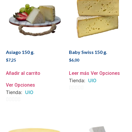
Asiago 150 g.
Baby Swiss 150 g.
$
7,25
$
6,00
Añadir al carrito
Leer más
Ver Opciones
Tienda:
UIO
Ver Opciones
Tienda:
UIO
0
de
0
5
de
5